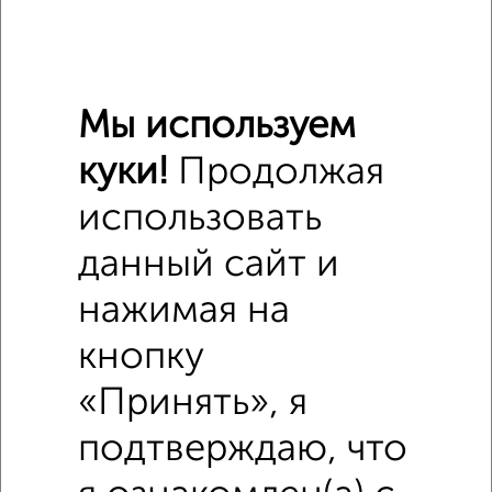
₽
20 000
в месяц
деревня Рылово
Агентство, 07.08.2026
Мы используем
куки!
Продолжая
‹
›
использовать
данный сайт и
2
/8
Дом 70м², 1-этажный, на длительный срок, в черте
нажимая на
города
₽
17 000
в месяц
кнопку
Пролетарский район, Маршала Конева
«Принять», я
Собственник, 03.08.2026
подтверждаю, что