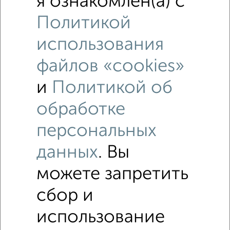
я ознакомлен(а) с
‹
›
Политикой
использования
2
/2
файлов «cookies»
Дом 25м², 1-этажный, на длительный срок, в черте
города
и
Политикой об
₽
5 500
в месяц
Пролетарский район, Борихино Поле
обработке
Собственник, 09.08.2026
персональных
данных
. Вы
можете запретить
‹
›
сбор и
2
/8
использование
Дом 100м², 2-этажный, посуточно, в черте города