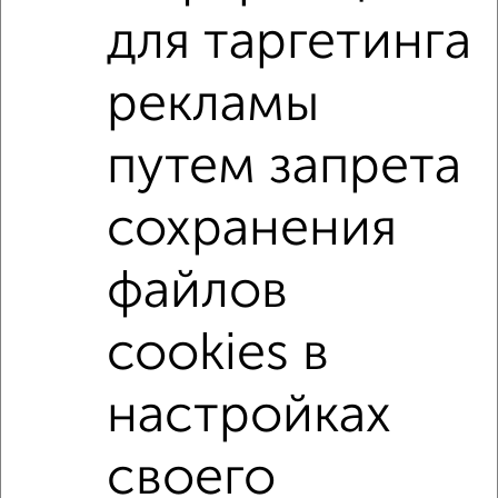
для таргетинга
рекламы
‹
›
путем запрета
2
/8
Коттедж 150м², 3-этажный, посуточно, 86 км от
сохранения
города
₽
5 000
в сутки
файлов
деревня Шигалово
Собственник, 01.08.2026
cookies в
настройках
1 / 1
↑ НАВЕРХ К МЕНЮ
своего