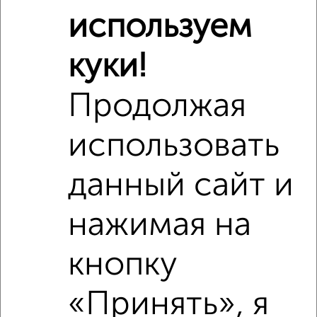
используем
2
/8
куки!
Коттедж 354м², 2-этажный, посуточно, в черте города
₽
4 000
в сутки
Московский район, Дальняя 84/2
Продолжая
Собственник, 07.08.2026
использовать
данный сайт и
‹
›
нажимая на
2
/7
кнопку
Коттедж 410м², 2-этажный, посуточно, в черте города
₽
8 000
в сутки
«Принять», я
Пролетарский район, 2-й переулок Красной Слободы 29
Собственник, 07.08.2026