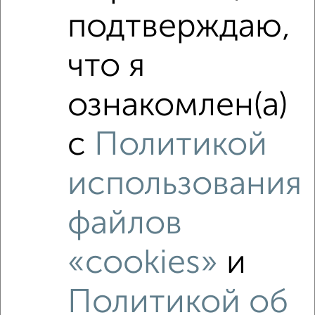
подтверждаю,
что я
‹
›
ознакомлен(а)
2
/8
с
Политикой
Коттедж 250м², 3-этажный, на длительный срок, в
черте города
использования
₽
100 000
в месяц
Заволжский район, Большая Зуевская
Агентство, 07.08.2026
файлов
«cookies»
и
‹
›
Политикой об