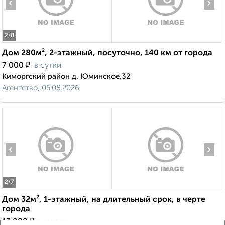
‹
›
2
/8
Дом 280м², 2-этажный, посуточно, 140 км от города
₽
7 000
в сутки
Киморгский район д. Юминское,32
Агентство, 05.08.2026
‹
›
2
/7
Дом 32м², 1-этажный, на длительный срок, в черте
города
₽
13 000
в месяц