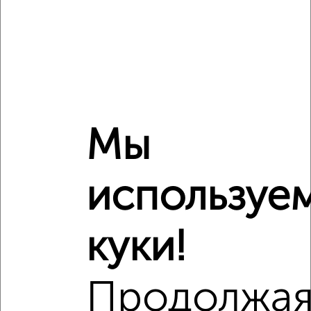
Заволжский район, 1-я Александра Невского
Собственник, 05.08.2026
‹
›
Мы
2
/4
Дом 69м², 1-этажный, на длительный срок, в черте
используе
города
₽
9 500
в месяц
Заволжский район, 1-я Александра Невского 5
куки!
Агентство, 04.08.2026
Продолжа