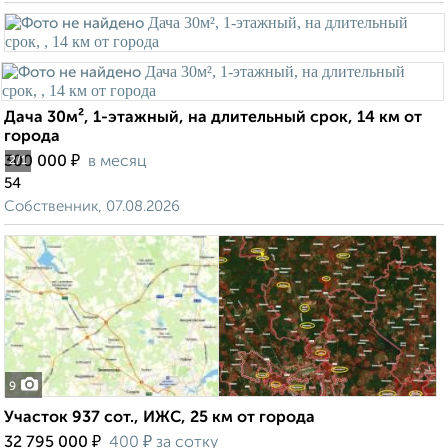
Дача 30м², 1-этажный, на длительный срок, 14 км от
города
₽
300 000
в месяц
2
/1
54
Собственник, 07.08.2026
9
Участок 937 сот., ИЖС, 25 км от города
₽
₽
32 795 000
400
за сотку