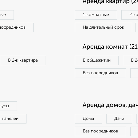
Аренда квартир (2
ные
1‑комнатные
2‑к
посредников
На длительный срок
Аренда комнат (21
В 2‑к квартире
В общежитии
В 2
Без посредников
Аренда домов, дач
аусы
п панелей
Дома
Дачи
Без посредников