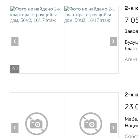
2-к 
7 0
Заво
‹
›
Будущ
благо
Агент
2
/2
2-к 
23 
Мебел
Нацио
‹
›
Собст