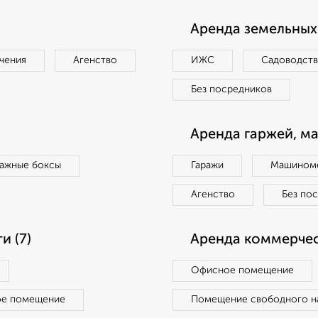
Аренда земельных 
чения
Агенство
ИЖС
Садоводст
Без посредников
Аренда гаржей, м
ражные боксы
Гаражи
Машиноме
Агенство
Без по
 (7)
Аренда коммерчес
Офисное помещение
ое помещение
Помещение свободного н