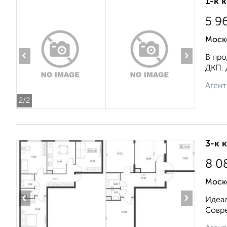
1-к 
5 9
Моско
‹
›
В про
ДКП. 
Агент
2
/2
3-к 
8 0
Моск
‹
›
Идеал
Совре