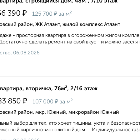
квартира, строящийся дом, 48м², 7/10 этаж
₽
66 390
₽
125 700
за м²
вский район, ЖК Атлант, жилой комплекс Атлант
даже - просторная квартира в огороженном жилом комплек
Достаточно сделать ремонт на свой вкус - и можно заселять
ство, 06.08.2026
квартира, вторичка, 76м², 2/16 этаж
₽
83 850
₽
107 000
за м²
овский район, мкр. Южный, микрорайон Южный
ьный выбор для тех, кто хочет тишины, уюта и безопасност
менный кирпично-монолитный дом — Индивидуальное газо