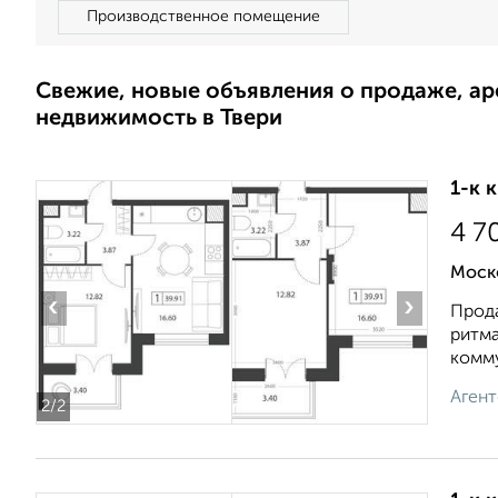
Производственное помещение
Свежие, новые объявления о продаже, а
недвижимость в Твери
1-к 
4 7
Моск
‹
›
Прода
ритма
комму
Агент
2
/2