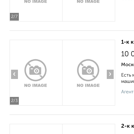
2
/7
1-к 
10 
Моск
‹
›
Есть 
машин
Агент
2
/3
2-к 