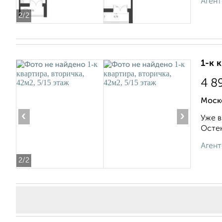
Агент
2
/2
1-к 
4 8
Моск
‹
›
Уже в
Остек
Агент
2
/2