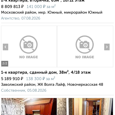
2-к квартира, вторичка, 63м², 10/12 этаж
₽
₽
8 809 813
141 000
за м²
Московский район, мкр. Южный, микрорайон Южный
Агентство, 07.08.2026
‹
›
2
/2
1-к квартира, сданный дом, 38м², 4/18 этаж
₽
₽
5 189 910
138 300
за м²
Заволжский район, ЖК Волга Лайф, Новочеркасская 48
Собственник, 05.08.2026