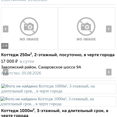
‹
›
2
/8
Коттедж 250м², 2-этажный, посуточно, в черте города
₽
17 000
в сутки
Заволжский район, Сахаровское шоссе 9А
‹
›
Агентство, 05.08.2026
Коттедж 1000м², 3-этажный, на длительный срок, в
черте города