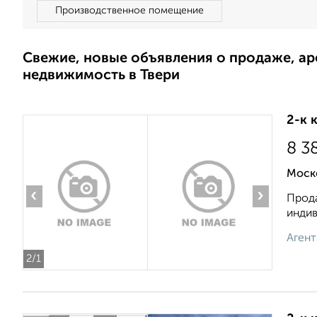
Производственное помещение
Свежие, новые объявления о продаже, а
недвижимость в Твери
2-к 
8 3
Моск
‹
›
Прода
индив
Агент
2
/1