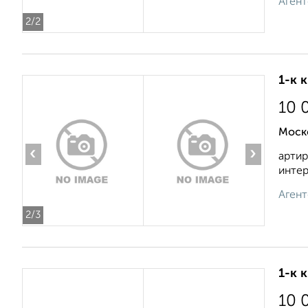
Агент
2
/2
1-к 
10 
Моско
‹
›
артир
интер
Агент
2
/3
1-к 
10 