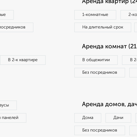
Аренда квартир (2
ные
1‑комнатные
2‑к
посредников
На длительный срок
Аренда комнат (21
В 2‑к квартире
В общежитии
В 2
Без посредников
Аренда домов, дач
аусы
п панелей
Дома
Дачи
Без посредников