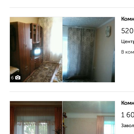
Комн
520
Цент
В ком
6
Комн
1 6
Завол