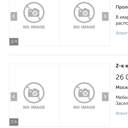
Прол
‹
›
В ква
распо
Агент
2
/4
2-к 
26 
Моск
‹
›
Мебел
Засел
Агент
2
/6