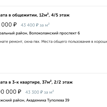
ата в общежитии, 12м², 4/5 этаж
₽
 000
₽
43 400
за м²
ральный район, Волоколамский проспект 6
нате ремонт, окна пвх. Места общего пользования в хороше
ата в 3-к квартире, 37м², 2/2 этаж
₽
00 000
₽
43 300
за м²
жский район, Академика Туполева 39