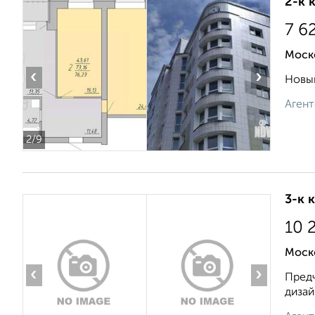
2-к 
7 6
Моск
‹
›
Новый
Агент
2
/9
3-к 
10 
Моск
‹
›
Предч
дизай