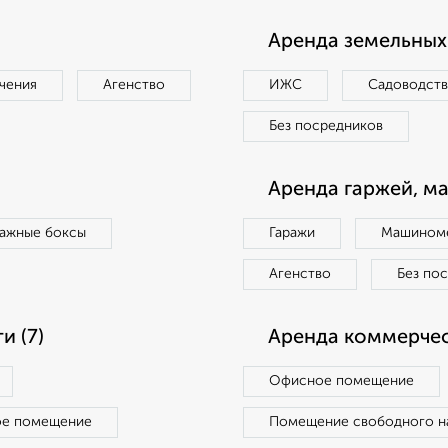
Аренда земельных 
чения
Агенство
ИЖС
Садоводст
Без посредников
Аренда гаржей, м
ражные боксы
Гаражи
Машиноме
Агенство
Без по
 (7)
Аренда коммерчес
Офисное помещение
ое помещение
Помещение свободного н