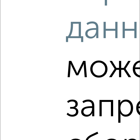
2
/4
данн
2-к квартира, на длительный срок, 55м², 2/5 этаж
₽
13 000
в месяц
Центральный район, Ерофеева 12
Агентство, 05.08.2026
мож
‹
›
запр
2
/4
2-к квартира, на длительный срок, 55м², 2/9 этаж
₽
13 000
в месяц
Центральный район, проспект Чайковского 1/1
Агентство, 05.08.2026