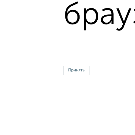
брау
Агентство, 05.08.2026
1 / 3
2
↑ НАВЕРХ К МЕНЮ
Однокомнатные
Двухкомнатные
3‑комнатные
Квартиры студии
Без посредников
На длительный срок
На сутки
Без мебели
Принять
Контакты
Политика конфиденциальности
Пользовательское соглашение
Тверь, проспект 50 лет Октября 6
© 2015–2026
Сайт-доска объявлений недвижимости
О проекте
Реклама на портале
Новости
Статьи
Блог
Риэлторы
Агентства
Застройщики
Ипотечный калькулятор
Консультации по недвижимости
Разместить объявление
Скачать приложение
Соцсети (vk.com | t.me | dzen.ru)