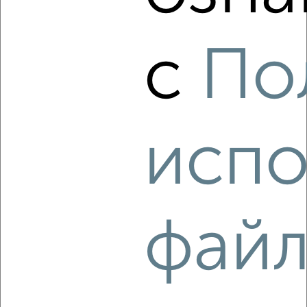
‹
›
с
По
2
/3
2-к квартира, на длительный срок, 45м², 4/5 этаж
₽
12 000
в месяц
Центральный район, бульвар Радищева 19
Агентство, 05.08.2026
испо
‹
›
фай
2
/5
2-к квартира, на длительный срок, 48м², 4/5 этаж
₽
15 500
в месяц
Заволжский район, Карпинского 18