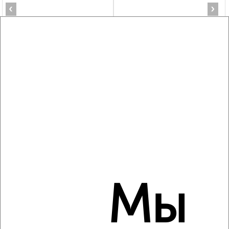
‹
›
2
/6
2-к квартира, на длительный срок, 58м², 8/10 этаж
₽
10 000
в месяц
Центральный район, 1-я Суворова 13
Агентство, 06.08.2026
‹
›
Мы
2
/4
2-к квартира, на длительный срок, 55м², 8/9 этаж
₽
15 000
в месяц