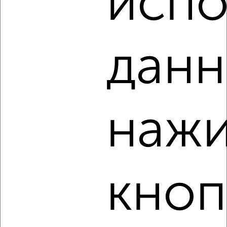
испо
‹
›
данн
2
/4
2-к квартира, на длительный срок, 55м², 6/10 этаж
₽
15 000
в месяц
Заволжский район, Мичурина 45
нажи
Агентство, 06.08.2026
кноп
‹
›
2
/3
2-к квартира, на длительный срок, 45м², 4/5 этаж