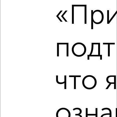
«При
₽
13 000
в месяц
Центральный район, проспект Чайковского 31А
Агентство, 06.08.2026
подт
‹
›
2
/4
что 
2-к квартира, на длительный срок, 45м², 3/5 этаж
₽
12 000
в месяц
Центральный район, переулок Трудолюбия 30
Агентство, 05.08.2026
озна