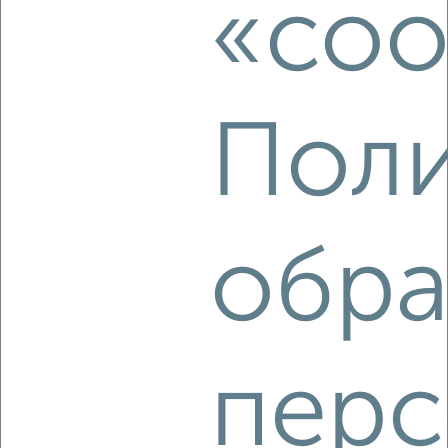
«coo
Агентство, 05.08.2026
Поли
‹
›
2
/8
2-к квартира, на длительный срок, 52м², 3/5 этаж
обра
₽
11 000
в месяц
Московский район, Вагжанова 3
Агентство, 05.08.2026
перс
‹
›