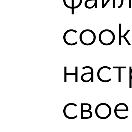
‹
›
cook
2
/5
2-к квартира, на длительный срок, 52м², 2/5 этаж
₽
13 000
в месяц
Центральный район, Новоторжская 19
Агентство, 05.08.2026
наст
‹
›
свое
2
/5
2-к квартира, на длительный срок, 50м², 8/9 этаж
₽
18 000
в месяц
Заволжский район, Мичурина 44