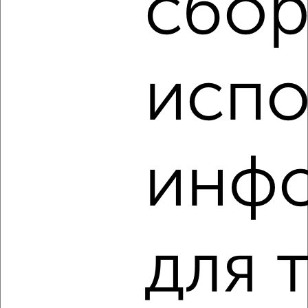
сбор
‹
›
испо
2
/4
2-к квартира, на длительный срок, 50м², 3/10 этаж
₽
13 000
в месяц
Заволжский район, Зинаиды Коноплянниковой 22
инф
Агентство, 05.08.2026
‹
›
для 
2
/4