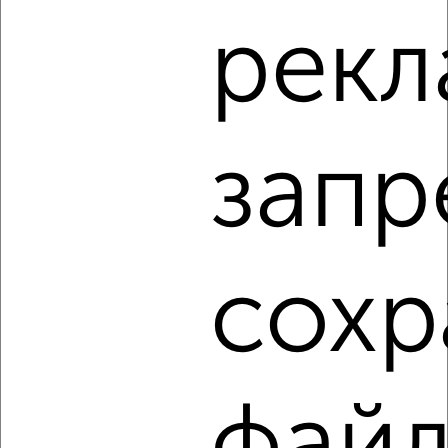
2-к квартира, на длительный срок, 49м², 3/5 этаж
рекл
₽
24 000
в месяц
Московский район, Лукина 13к1
Собственник, 05.08.2026
запр
‹
›
2
/6
сохр
2-к квартира, на длительный срок, 49м², 3/5 этаж
₽
21 000
в месяц
Заволжский район, Горького 104
Собственник, 05.08.2026
фай