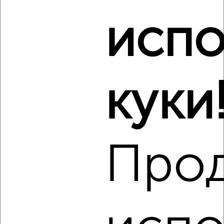
Центральный район, Садовый переулок 1
Агентство, 06.08.2026
испо
Виртуальные 3D-туры по музеям и объектам
культуры
куки
‹
›
Про
2
/3
2-к квартира, на длительный срок, 55м², 5/8 этаж
₽
16 000
в месяц
Центральный район, Смоленский переулок 9
Агентство, 06.08.2026