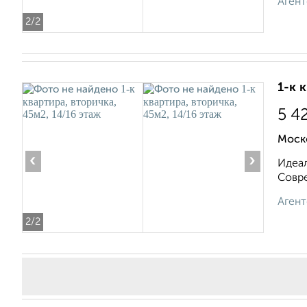
Агент
2
/2
1-к 
5 4
Моск
‹
›
Идеал
Совре
Агент
2
/2