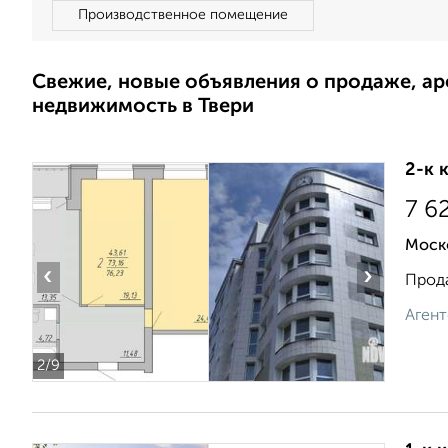
Производственное помещение
Свежие, новые объявления о продаже, а
недвижимость в Твери
2-к 
7 6
Моск
‹
›
Прода
Агент
2
/9