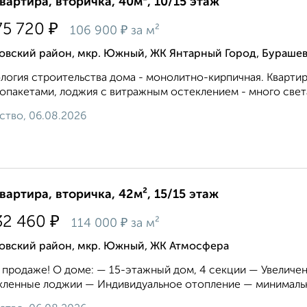
квартира, вторичка, 40м², 10/15 этаж
₽
75 720
₽
106 900
за м²
овский район, мкр. Южный, ЖК Янтарный Город, Бураше
логия строительства дома - монолитно-кирпичная. Кварти
опакетами, лоджия с витражным остеклением - много света
ство, 06.08.2026
квартира, вторичка, 42м², 15/15 этаж
₽
32 460
₽
114 000
за м²
овский район, мкр. Южный, ЖК Атмосфера
 продаже! О доме: — 15-этажный дом, 4 секции — Увелич
ленные лоджии — Индивидуальное отопление — минимальн