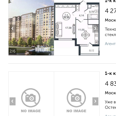
1-к 
4 2
Моск
‹
›
Техно
стекл
Агент
2
/6
1-к 
4 8
Моск
‹
›
Уже в
Остек