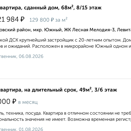
квартира, сданный дом, 68м², 8/15 этаж
₽
21 984
₽
129 800
за м²
овский район, мкр. Южный, ЖК Лесная Мелодия-3, Левит
кой ДСК крупнейший застройщик с 20-летним опытом. Дом 
в и ожиданий. Расположен в микрорайоне Южный одном из 
венник, 06.08.2026
квартира, на длительный срок, 49м², 3/6 этаж
₽
000
в месяц
ь, техника, посуда. Квартира в отличном состоянии не т
нальность значения не имеет. Возможна временная регистр
венник, 01.08.2026