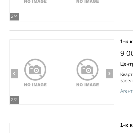
2
/4
1-к 
9 0
Цент
‹
›
Кварт
засел
Агент
2
/2
1-к 