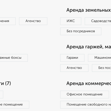
Аренда земельных 
чения
Агенство
ИЖС
Садоводст
Без посредников
Аренда гаржей, м
ражные боксы
Гаражи
Машиноме
Агенство
Без по
 (7)
Аренда коммерчес
Офисное помещение
ое помещение
Помещение свободного н