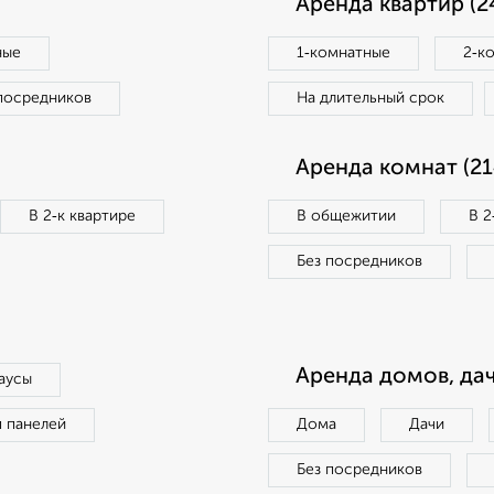
Аренда квартир (2
ные
1‑комнатные
2‑к
посредников
На длительный срок
Аренда комнат (21
В 2‑к квартире
В общежитии
В 2
Без посредников
Аренда домов, дач
аусы
п панелей
Дома
Дачи
Без посредников