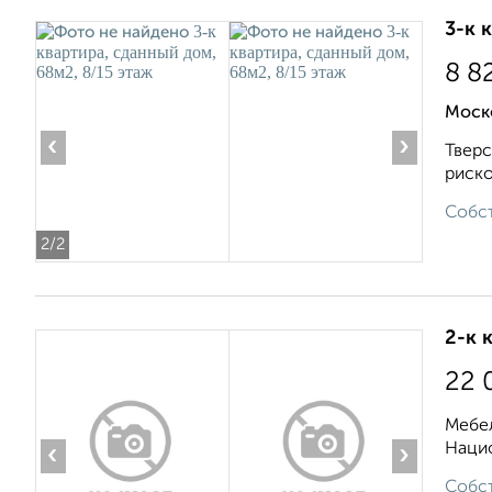
3-к 
8 8
Моск
‹
›
Тверс
риско
Собст
2
/2
2-к 
22 
Мебел
Нацио
‹
›
Собст