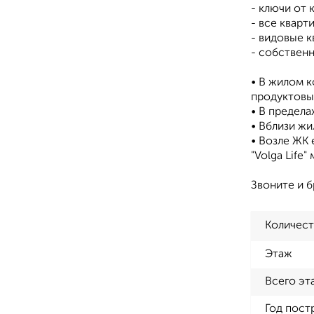
- ключи от 
- все кварт
- видовые к
- собствен
• В жилом 
продуктовые
• В предела
• Вблизи жи
• Возле ЖК
"Volga Life
Звоните и б
Количест
Этаж
Всего эт
Год пост