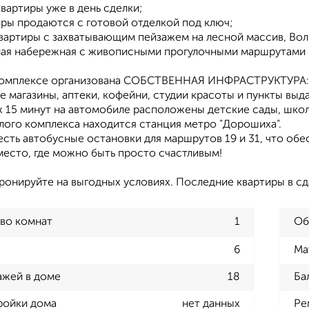
квартиры уже в день сделки;
иры продаются с готовой отделкой под ключ;
вартиры с захватывающим пейзажем на лесной массив, Волг
ная набережная с живописными прогулочными маршрутами в
комплексе организована СОБСТВЕННАЯ ИНФРАСТРУКТУРА:
 магазины, аптеки, кофейни, студии красоты и пункты выд
х 15 минут на автомобиле расположены детские сады, школ
лого комплекса находится станция метро "Дорошиха".
 есть автобусные остановки для маршрутов 19 и 31, что о
" место, где можно быть просто счастливым!
ронируйте на выгодных условиях. Последние квартиры в с
во комнат
1
Об
6
Ма
ажей в доме
18
Ба
ройки дома
нет данных
Ре