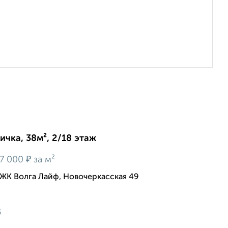
ичка, 38м², 2/18 этаж
₽
7 000
за м²
ЖК Волга Лайф, Новочеркасская 49
6