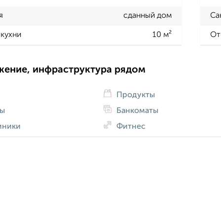
я
сданный дом
Са
кухни
10 м²
От
жение, инфраструктура рядом
Продукты
ды
Банкоматы
иники
Фитнес