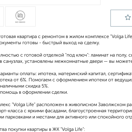
отовая квартира с ремонтом в жилом комплексе "Volga Lif
окументы готовы - быстрый выход на сделку.
лностью с готовой отделкой "под ключ": ламинат на полу,
 в санузлах, установлены межкомнатные двери — вы можете
арианты оплаты: ипотека, материнский капитал, сертифика
потека от 6%. Помогаем с оформлением ипотеки от ведущих
 наличными скидка 5%.
 помощь в оформлении сделки.
екс "Volga Life" расположен в живописном Заволжском рай
рт-класса с яркими фасадами, благоустроенная территор
и парковками и местами для активного или спокойного отд
а покупки квартиры в ЖК "Volga Life":