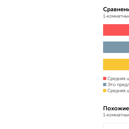
Сравнени
1‑комнатны
Средняя ц
Это пред
Средняя ц
Похожие
1‑комнатны