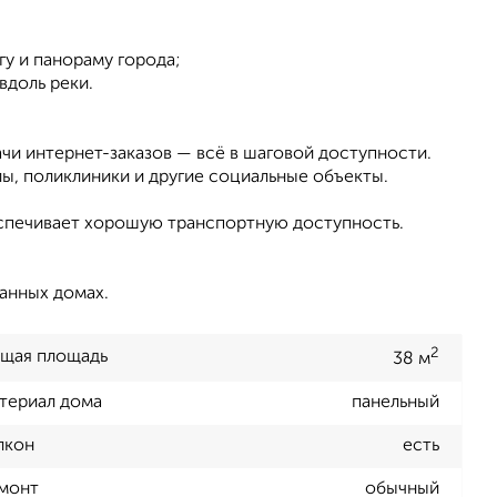
у и панораму города;
доль реки.
ачи интернет-заказов — всё в шаговой доступности.
ы, поликлиники и другие социальные объекты.
беспечивает хорошую транспортную доступность.
данных домах.
2
щая площадь
38 м
териал дома
панельный
лкон
есть
монт
обычный