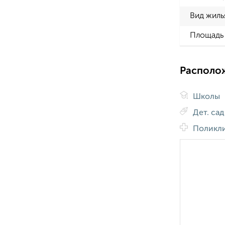
Вид жиль
Площадь 
Располо
Школы
Дет. са
Поликл