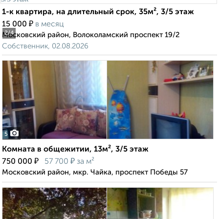
1-к квартира, на длительный срок, 35м², 3/5 этаж
₽
15 000
в месяц
2
/4
Московский район, Волоколамский проспект 19/2
Собственник, 02.08.2026
5
Комната в общежитии, 13м², 3/5 этаж
₽
₽
750 000
57 700
за м²
Московский район, мкр. Чайка, проспект Победы 57