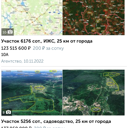
10
Участок 6176 сот., ИЖС, 25 км от города
₽
₽
123 515 600
200
за сотку
10А
Агентство, 10.11.2022
8
Участок 5256 сот., садоводство, 25 км от города