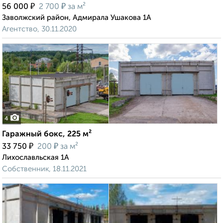
₽
₽
56 000
2 700
за м²
Заволжский район, Адмирала Ушакова 1А
Агентство, 30.11.2020
4
Гаражный бокс, 225 м²
₽
₽
33 750
200
за м²
Лихославльская 1А
Собственник, 18.11.2021