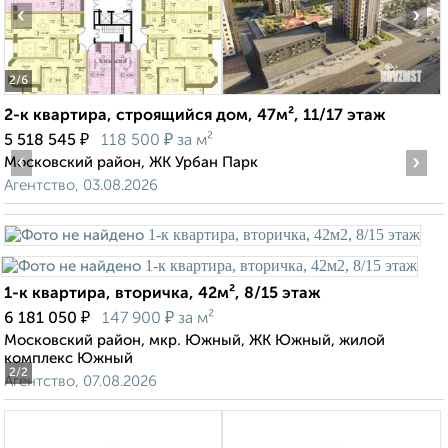
‹
›
2
/6
2-к квартира, строящийся дом, 47м², 11/17 этаж
₽
₽
5 518 545
118 500
за м²
‹
›
Московский район, ЖК Урбан Парк
Агентство, 03.08.2026
1-к квартира, вторичка, 42м², 8/15 этаж
₽
₽
6 181 050
147 900
за м²
Московский район, мкр. Южный, ЖК Южный, жилой
комплекс Южный
2
/2
Агентство, 07.08.2026