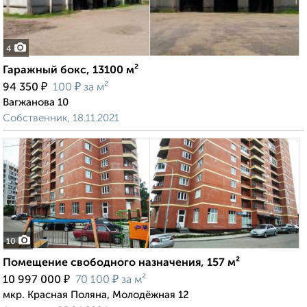
4
Гаражный бокс, 13100 м²
₽
₽
94 350
100
за м²
Вагжанова 10
Собственник, 18.11.2021
10
Помещение свободного назначения, 157 м²
₽
₽
10 997 000
70 100
за м²
мкр. Красная Поляна, Молодёжная 12