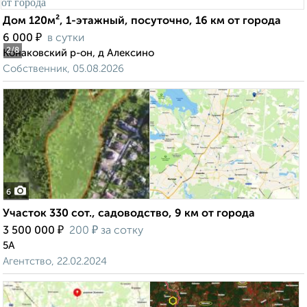
Дом 120м², 1-этажный, посуточно, 16 км от города
₽
6 000
в сутки
2
/8
Конаковский р-он, д Алексино
Собственник, 05.08.2026
6
Участок 330 сот., садоводство, 9 км от города
₽
₽
3 500 000
200
за сотку
5А
Агентство, 22.02.2024