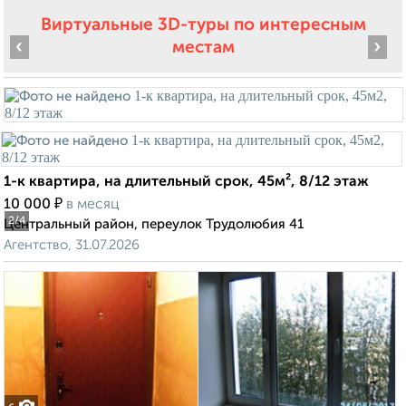
Виртуальные 3D-туры по интересным
‹
›
местам
1-к квартира, на длительный срок, 45м², 8/12 этаж
₽
10 000
в месяц
2
/4
Центральный район, переулок Трудолюбия 41
Агентство, 31.07.2026