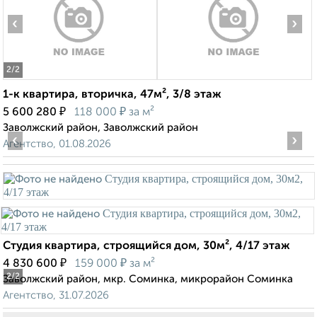
‹
›
2
/2
1-к квартира, вторичка, 47м², 3/8 этаж
₽
₽
5 600 280
118 000
за м²
Заволжский район, Заволжский район
‹
›
Агентство, 01.08.2026
Студия квартира, строящийся дом, 30м², 4/17 этаж
₽
₽
4 830 600
159 000
за м²
2
/2
Заволжский район, мкр. Соминка, микрорайон Соминка
Агентство, 31.07.2026