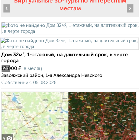
Виртуальные 3D-туры по интересным
‹
›
местам
Дом 32м², 1-этажный, на длительный срок, в черте
города
₽
13 000
в месяц
2
/7
Заволжский район, 1-я Александра Невского
Собственник, 05.08.2026
9