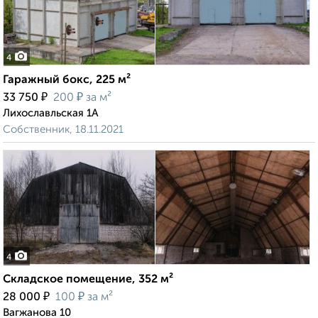
4
Гаражный бокс, 225 м²
₽
₽
33 750
200
за м²
Лихославльская 1А
Собственник, 18.11.2021
4
Складское помещение, 352 м²
₽
₽
28 000
100
за м²
Вагжанова 10