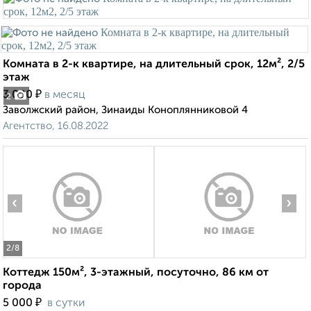
Комната в 2-к квартире, на длительный срок, 12м², 2/5
этаж
₽
3 000
в месяц
2
Заволжский район, Зинаиды Коноплянниковой 4
Агентство, 16.08.2022
‹
›
2
/8
Коттедж 150м², 3-этажный, посуточно, 86 км от
города
₽
5 000
в сутки