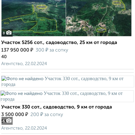
8
Участок 5256 сот., садоводство, 25 км от города
₽
₽
137 950 000
300
за сотку
40
Агентство, 22.02.2024
Участок 330 сот., садоводство, 9 км от города
₽
₽
3 500 000
200
за сотку
5А
6
Агентство, 22.02.2024