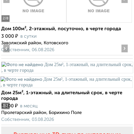
2
/8
Дом 100м², 2-этажный, посуточно, в черте города
₽
3 000
в сутки
Заволжский район, Котовского
‹
›
Собственник, 06.08.2026
Дом 25м², 1-этажный, на длительный срок, в черте
города
₽
5 500
в месяц
2
/2
Пролетарский район, Борихино Поле
Собственник, 03.08.2026