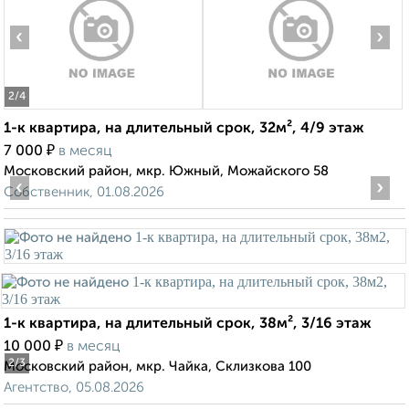
‹
›
2
/4
1-к квартира, на длительный срок, 32м², 4/9 этаж
₽
7 000
в месяц
Московский район, мкр. Южный, Можайского 58
‹
›
Собственник, 01.08.2026
1-к квартира, на длительный срок, 38м², 3/16 этаж
₽
10 000
в месяц
2
/3
Московский район, мкр. Чайка, Склизкова 100
Агентство, 05.08.2026