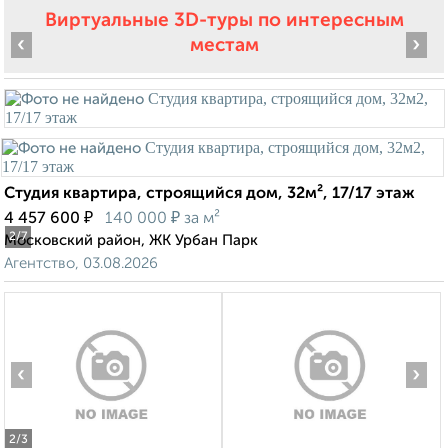
Виртуальные 3D-туры по интересным
‹
›
местам
Студия квартира, строящийся дом, 32м², 17/17 этаж
₽
₽
4 457 600
140 000
за м²
2
/7
Московский район, ЖК Урбан Парк
Агентство, 03.08.2026
‹
›
2
/3