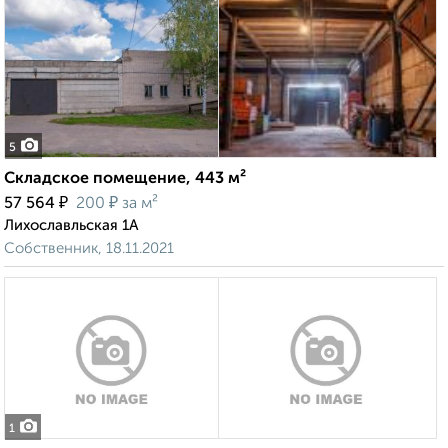
5
Складское помещение, 443 м²
₽
₽
57 564
200
за м²
Лихославльская 1А
Собственник, 18.11.2021
1