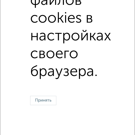
файлов
площадью до 80 м²
С паркингом
cookies в
В большом дворе
настройках
↑ НАВЕРХ К МЕНЮ
своего
Однокомнатные
Двухкомнатные
Трехкомнатные
4‑комнатные
Квартиры студии
От застройщика
Без посредников
Вторичное жилье
В новостройке
В строящемся доме
В новом доме
браузера.
Контакты
Политика конфиденциальности
Пользовательское соглашение
Тверь, проспект 50 лет Октября 6
© 2015–2026
Сайт-доска объявлений недвижимости
О проекте
Принять
Реклама на портале
Новости
Статьи
Блог
Риэлторы
Агентства
Застройщики
Ипотечный калькулятор
Консультации по недвижимости
Разместить объявление
Скачать приложение
Соцсети (vk.com | t.me | dzen.ru)