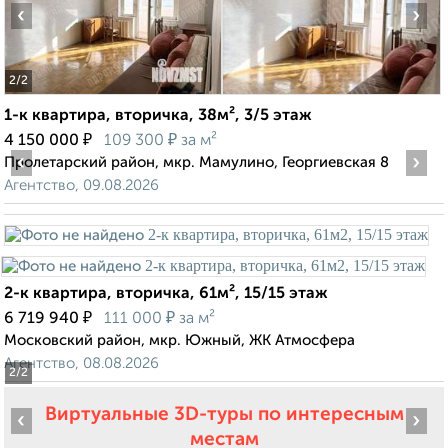
‹
›
2
/2
1-к квартира, вторичка, 38м², 3/5 этаж
₽
₽
4 150 000
109 300
за м²
‹
›
Пролетарский район, мкр. Мамулино, Георгиевская 8
Агентство, 09.08.2026
2-к квартира, вторичка, 61м², 15/15 этаж
₽
₽
6 719 940
111 000
за м²
Московский район, мкр. Южный, ЖК Атмосфера
Агентство, 08.08.2026
2
/2
Виртуальные 3D-туры по интересным
‹
›
местам