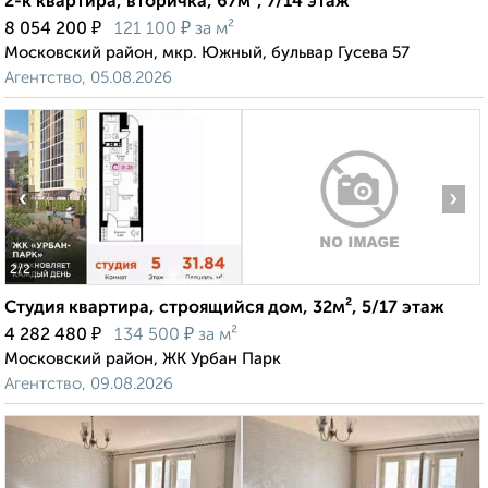
2-к квартира, вторичка, 67м², 7/14 этаж
₽
₽
8 054 200
121 100
за м²
Московский район, мкр. Южный, бульвар Гусева 57
Агентство, 05.08.2026
‹
›
2
/2
Студия квартира, строящийся дом, 32м², 5/17 этаж
₽
₽
4 282 480
134 500
за м²
Московский район, ЖК Урбан Парк
Агентство, 09.08.2026