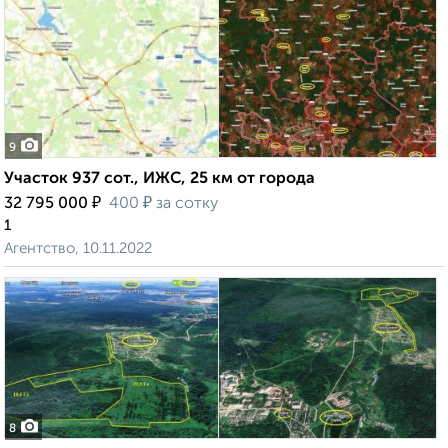
9
Участок 937 сот., ИЖС, 25 км от города
₽
₽
32 795 000
400
за сотку
1
Агентство, 10.11.2022
8