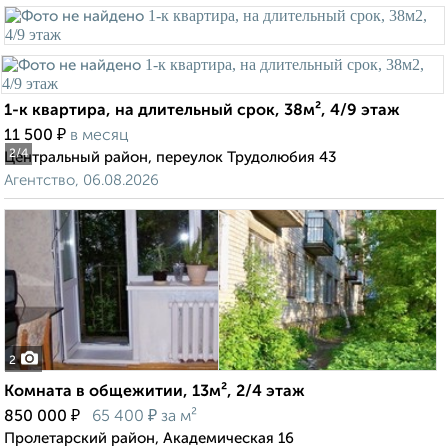
1-к квартира, на длительный срок, 38м², 4/9 этаж
₽
11 500
в месяц
2
/4
Центральный район, переулок Трудолюбия 43
Агентство, 06.08.2026
2
Комната в общежитии, 13м², 2/4 этаж
₽
₽
850 000
65 400
за м²
Пролетарский район, Академическая 16