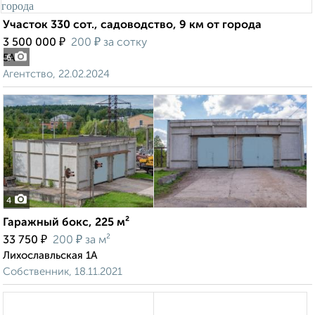
Участок 330 сот., садоводство, 9 км от города
₽
₽
3 500 000
200
за сотку
5А
6
Агентство, 22.02.2024
4
Гаражный бокс, 225 м²
₽
₽
33 750
200
за м²
Лихославльская 1А
Собственник, 18.11.2021