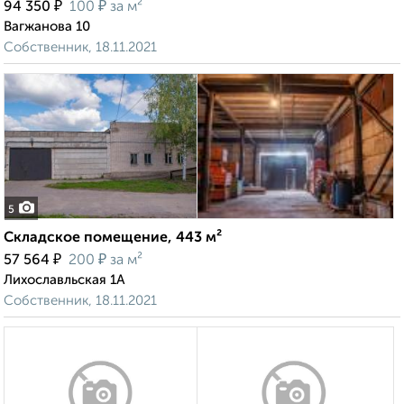
₽
₽
94 350
100
за м²
Вагжанова 10
Собственник, 18.11.2021
5
Складское помещение, 443 м²
₽
₽
57 564
200
за м²
Лихославльская 1А
Собственник, 18.11.2021