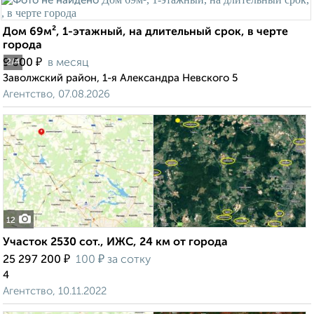
Дом 69м², 1-этажный, на длительный срок, в черте
города
₽
9 500
в месяц
2
/4
Заволжский район, 1-я Александра Невского 5
Агентство, 07.08.2026
12
Участок 2530 сот., ИЖС, 24 км от города
₽
₽
25 297 200
100
за сотку
4
Агентство, 10.11.2022