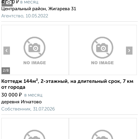
₽
4 000
в месяц
7
Центральный район, Жигарева 31
Агентство, 10.05.2022
‹
›
2
/8
Коттедж 144м², 2-этажный, на длительный срок, 7 км
от города
₽
30 000
в месяц
деревня Игнатово
Собственник, 31.07.2026