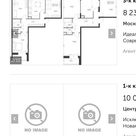
3-к 
8 2
Моск
‹
›
Идеал
Совре
Агент
2
/10
1-к 
10 
Цент
‹
›
Исклю
Новая