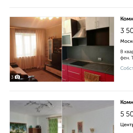
Комн
3 5
Моск
В ква
фен. 
Собст
3
Комн
5 5
Цент