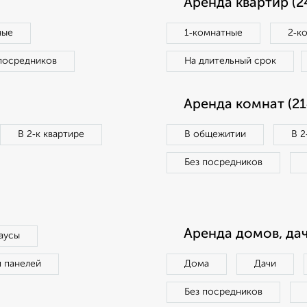
Аренда квартир (2
ные
1‑комнатные
2‑к
посредников
На длительный срок
Аренда комнат (21
В 2‑к квартире
В общежитии
В 2
Без посредников
Аренда домов, дач
аусы
п панелей
Дома
Дачи
Без посредников