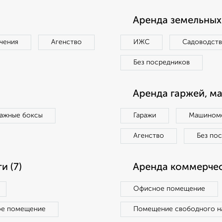
Аренда земельных 
чения
Агенство
ИЖС
Садоводст
Без посредников
Аренда гаржей, м
ражные боксы
Гаражи
Машиноме
Агенство
Без по
 (7)
Аренда коммерчес
Офисное помещение
ое помещение
Помещение свободного н