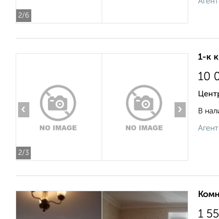
Агент
2
/6
1-к 
10 
Центр
‹
›
В нал
Агент
2
/3
Комн
1 5