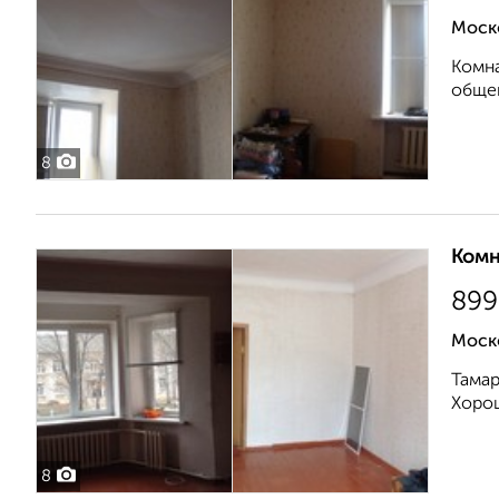
Моск
Комна
общег
8
Комн
899
Моск
Тамар
Хорош
8