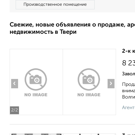
Производственное помещение
Свежие, новые объявления о продаже, а
недвижимость в Твери
2-к 
8 2
Заво
‹
›
Прода
внима
Волги.
Агент
2
/2