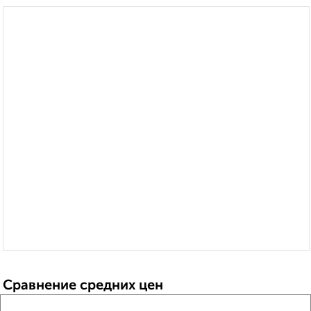
Сравнение средних цен
3‑комнатные квартиры с похожей площадью ±10%