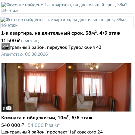
1-к квартира, на длительный срок, 38м², 4/9 этаж
₽
11 500
в месяц
2
/4
Центральный район, переулок Трудолюбия 43
Агентство, 06.08.2026
8
Комната в общежитии, 10м², 6/6 этаж
₽
₽
540 000
54 000
за м²
Центральный район, проспект Чайковского 24