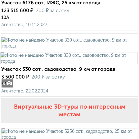
Участок 6176 сот., ИЖС, 25 км от города
₽
₽
123 515 600
200
за сотку
10А
Агентство, 10.11.2022
Участок 330 сот., садоводство, 9 км от города
₽
₽
3 500 000
200
за сотку
5А
6
Агентство, 22.02.2024
Виртуальные 3D-туры по интересным
местам