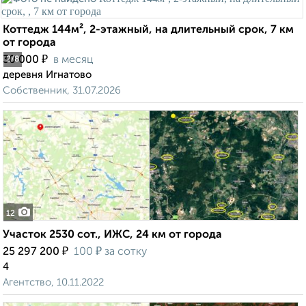
Коттедж 144м², 2-этажный, на длительный срок, 7 км
от города
₽
30 000
в месяц
2
/8
деревня Игнатово
Собственник, 31.07.2026
12
Участок 2530 сот., ИЖС, 24 км от города
₽
₽
25 297 200
100
за сотку
4
Агентство, 10.11.2022