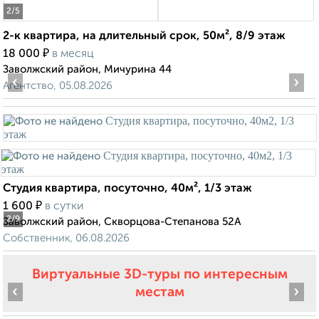
2
/5
2-к квартира, на длительный срок, 50м², 8/9 этаж
₽
18 000
в месяц
Заволжский район, Мичурина 44
‹
›
Агентство, 05.08.2026
Студия квартира, посуточно, 40м², 1/3 этаж
₽
1 600
в сутки
2
/9
Заволжский район, Скворцова-Степанова 52А
Собственник, 06.08.2026
Виртуальные 3D-туры по интересным
‹
›
местам