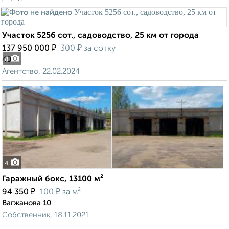
Участок 5256 сот., садоводство, 25 км от города
₽
₽
137 950 000
300
за сотку
40
8
Агентство, 22.02.2024
4
Гаражный бокс, 13100 м²
₽
₽
94 350
100
за м²
Вагжанова 10
Собственник, 18.11.2021