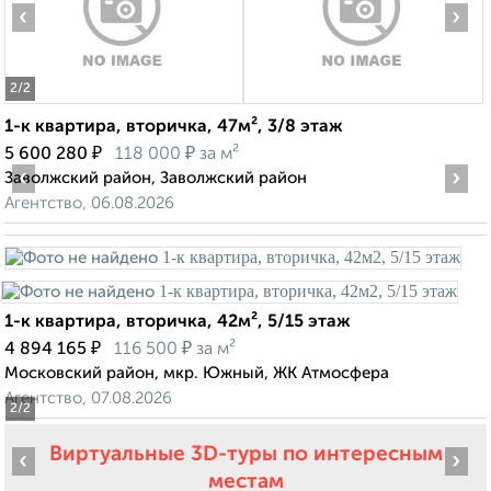
‹
›
2
/2
1-к квартира, вторичка, 47м², 3/8 этаж
₽
₽
5 600 280
118 000
за м²
‹
›
Заволжский район, Заволжский район
Агентство, 06.08.2026
1-к квартира, вторичка, 42м², 5/15 этаж
₽
₽
4 894 165
116 500
за м²
Московский район, мкр. Южный, ЖК Атмосфера
Агентство, 07.08.2026
2
/2
Виртуальные 3D-туры по интересным
‹
›
местам