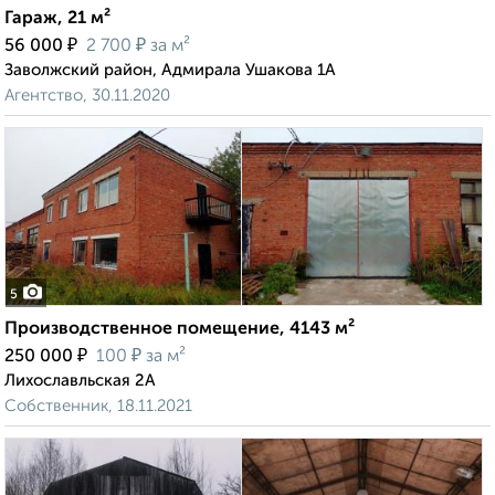
Гараж, 21 м²
₽
₽
56 000
2 700
за м²
Заволжский район, Адмирала Ушакова 1А
Агентство, 30.11.2020
5
Производственное помещение, 4143 м²
₽
₽
250 000
100
за м²
Лихославльская 2А
Собственник, 18.11.2021