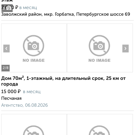
этаж
₽
7 000
в месяц
3
Заволжский район, мкр. Горбатка, Петербургское шоссе 69
‹
›
2
/8
Дом 70м², 1-этажный, на длительный срок, 25 км от
города
₽
15 000
в месяц
Песчаная
Агентство, 06.08.2026