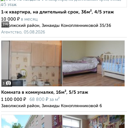
1-к квартира, на длительный срок, 36м², 4/5 этаж
₽
10 000
в месяц
2
/6
Заволжский район, Зинаиды Коноплянниковой 35/36
Агентство, 05.08.2026
3
Комната в коммуналке, 16м², 5/5 этаж
₽
₽
1 100 000
68 800
за м²
Заволжский район, Зинаиды Коноплянниковой 6