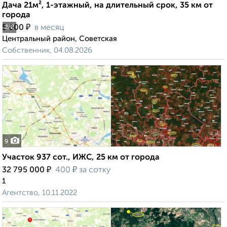
Дача 21м², 1-этажный, на длительный срок, 35 км от
города
₽
5 000
в месяц
2
/2
Центральный район, Советская
Собственник, 04.08.2026
9
Участок 937 сот., ИЖС, 25 км от города
₽
₽
32 795 000
400
за сотку
1
Агентство, 10.11.2022