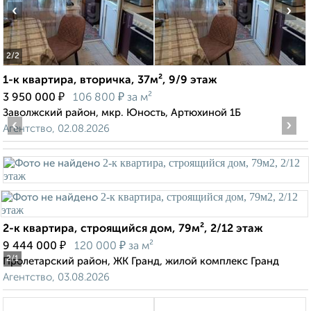
‹
›
2
/2
1-к квартира, вторичка, 37м², 9/9 этаж
₽
₽
3 950 000
106 800
за м²
Заволжский район, мкр. Юность, Артюхиной 1Б
‹
›
Агентство, 02.08.2026
2-к квартира, строящийся дом, 79м², 2/12 этаж
₽
₽
9 444 000
120 000
за м²
2
/1
Пролетарский район, ЖК Гранд, жилой комплекс Гранд
Агентство, 03.08.2026