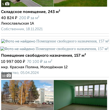
5
Складское помещение, 243 м²
₽
₽
40 824
200
за м²
Лихославльская 1А
Собственник, 18.11.2021
Помещение свободного назначения, 157 м²
₽
₽
10 997 000
70 100
за м²
мкр. Красная Поляна, Молодёжная 12
Агентство, 05.04.2024
10