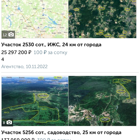
12
Участок 2530 сот., ИЖС, 24 км от города
₽
₽
25 297 200
100
за сотку
4
Агентство, 10.11.2022
8
Участок 5256 сот., садоводство, 25 км от города