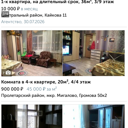
1-к квартира, на длительный срок, 36м², 3/9 этаж
₽
10 000
в месяц
2
/4
Центральный район, Кайкова 11
Агентство, 30.07.2026
7
Комната в 4-к квартире, 20м², 4/4 этаж
₽
₽
900 000
45 000
за м²
Пролетарский район, мкр. Мигалово, Громова 50к2