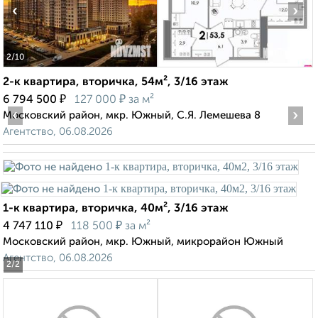
‹
›
2
/10
2-к квартира, вторичка, 54м², 3/16 этаж
₽
₽
6 794 500
127 000
за м²
‹
›
Московский район, мкр. Южный, С.Я. Лемешева 8
Агентство, 06.08.2026
1-к квартира, вторичка, 40м², 3/16 этаж
₽
₽
4 747 110
118 500
за м²
Московский район, мкр. Южный, микрорайон Южный
Агентство, 06.08.2026
2
/2