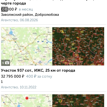
черте города
₽
60 000
в месяц
2
/8
Заволжский район, Добролюбова
Агентство, 06.08.2026
9
Участок 937 сот., ИЖС, 25 км от города
₽
₽
32 795 000
400
за сотку
1
Агентство, 10.11.2022