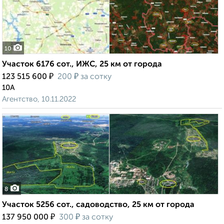
10
Участок 6176 сот., ИЖС, 25 км от города
₽
₽
123 515 600
200
за сотку
10А
Агентство, 10.11.2022
8
Участок 5256 сот., садоводство, 25 км от города
₽
₽
137 950 000
300
за сотку