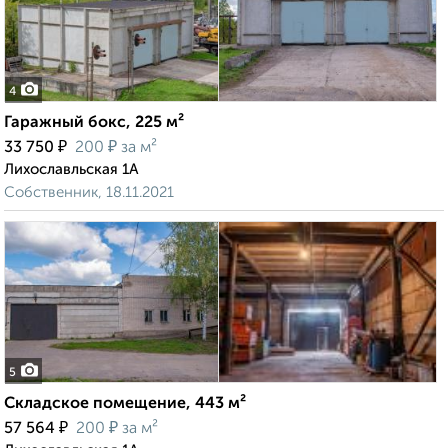
4
Гаражный бокс, 225 м²
₽
₽
33 750
200
за м²
Лихославльская 1А
Собственник, 18.11.2021
5
Складское помещение, 443 м²
₽
₽
57 564
200
за м²