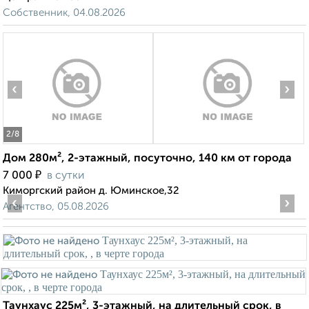
Собственник, 04.08.2026
‹
›
2
/8
Дом 280м², 2-этажный, посуточно, 140 км от города
₽
7 000
в сутки
Киморгский район д. Юминское,32
‹
›
Агентство, 05.08.2026
Таунхаус 225м², 3-этажный, на длительный срок, в