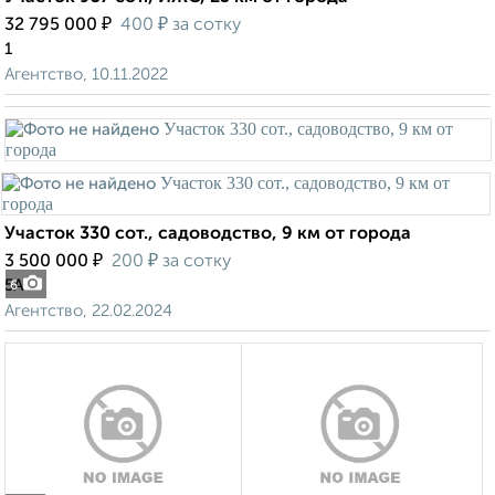
₽
₽
32 795 000
400
за сотку
1
Агентство, 10.11.2022
Участок 330 сот., садоводство, 9 км от города
₽
₽
3 500 000
200
за сотку
5А
6
Агентство, 22.02.2024