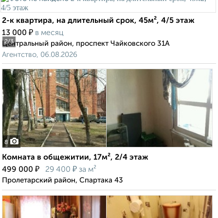
2-к квартира, на длительный срок, 45м², 4/5 этаж
₽
13 000
в месяц
2
/3
Центральный район, проспект Чайковского 31А
Агентство, 06.08.2026
8
Комната в общежитии, 17м², 2/4 этаж
₽
₽
499 000
29 400
за м²
Пролетарский район, Спартака 43