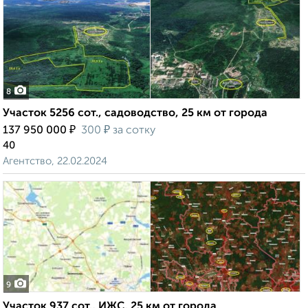
8
Участок 5256 сот., садоводство, 25 км от города
₽
₽
137 950 000
300
за сотку
40
Агентство, 22.02.2024
9
Участок 937 сот., ИЖС, 25 км от города