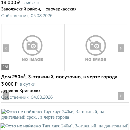
₽
18 000
в месяц
Заволжский район, Новочеркасская
Собственник, 05.08.2026
‹
›
2
/8
Дом 250м², 3-этажный, посуточно, в черте города
₽
3 000
в сутки
деревня Кривцово
‹
›
Собственник, 04.08.2026