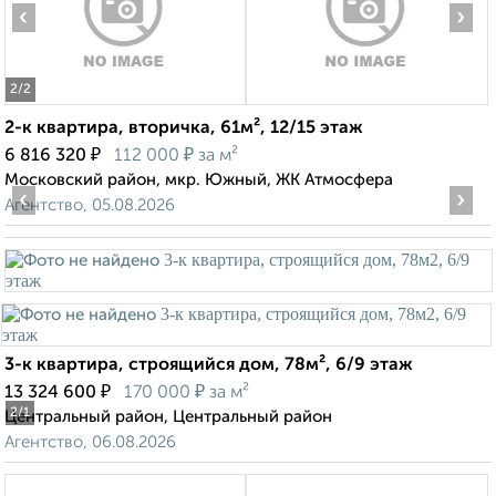
‹
›
2
/2
2-к квартира, вторичка, 61м², 12/15 этаж
₽
₽
6 816 320
112 000
за м²
Московский район, мкр. Южный, ЖК Атмосфера
‹
›
Агентство, 05.08.2026
3-к квартира, строящийся дом, 78м², 6/9 этаж
₽
₽
13 324 600
170 000
за м²
2
/1
Центральный район, Центральный район
Агентство, 06.08.2026