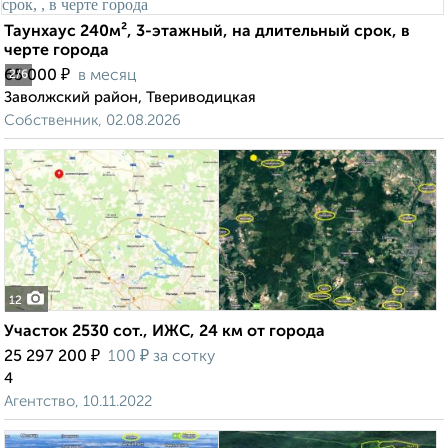
Таунхаус 240м², 3-этажный, на длительный срок, в
черте города
₽
65 000
в месяц
2
/6
Заволжский район, Твериводицкая
Собственник, 02.08.2026
12
Участок 2530 сот., ИЖС, 24 км от города
₽
₽
25 297 200
100
за сотку
4
Агентство, 10.11.2022