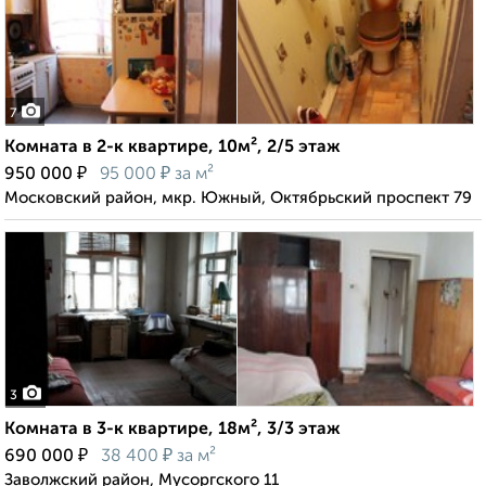
7
Комната в 2-к квартире, 10м², 2/5 этаж
₽
₽
950 000
95 000
за м²
Московский район, мкр. Южный, Октябрьский проспект 79
3
Комната в 3-к квартире, 18м², 3/3 этаж
₽
₽
690 000
38 400
за м²
Заволжский район, Мусоргского 11